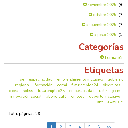
(6)
noviembre 2025
(7)
octubre 2025
(7)
septiembre 2025
(1)
agosto 2025
Categorías
Formación
Etiquetas
rse
especificidad
emprendimiento inclusivo
gobierno
regional
formación
cermi
futurempleo24
diversitas
ciees
soliss
futurempleo25
empleabilidad
uclm
jccm
innovación social
abono café
empleo
deporte inclusivo
sbf
e+music
Total páginas: 29
1
2
3
4
5
6
>>