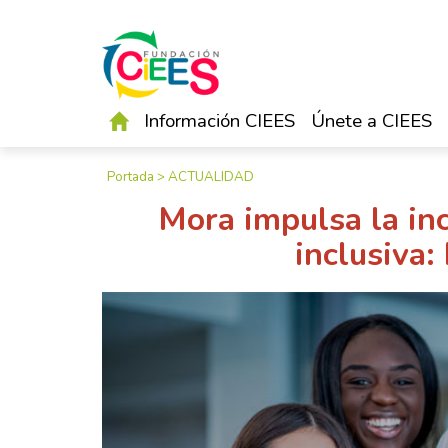
Información CIEES
Únete a CIEES
Portada
>
ACTUALIDAD
Mora impulsa la in
inclusiva