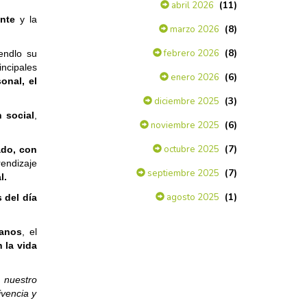
(11)
abril 2026
ente
y la
(8)
marzo 2026
(8)
febrero 2026
endlo su
ncipales
(6)
enero 2026
onal, el
(3)
diciembre 2025
 social
,
(6)
noviembre 2025
(7)
octubre 2025
ado, con
rendizaje
(7)
septiembre 2025
l.
(1)
agosto 2025
 del día
danos
, el
n la vida
 nuestro
ivencia y