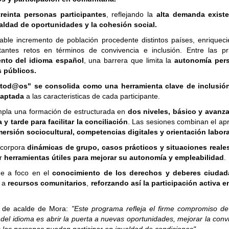
reinta personas participantes
, reflejando la
alta demanda exist
aldad de oportunidades y la cohesión social.
ble incremento de población procedente distintos países, enriqueci
tantes retos en términos de convivencia e inclusión. Entre las pri
nto del idioma español
, una barrera que limita la
autonomía pers
s públicos.
 tod@os" se consolida como una herramienta clave de inclusión
adaptada
a las caracteristicas de cada participante.
mpla una formación de estructurada en
dos niveles, básico y avanz
y tarde para facilitar la conciliación
. Las sesiones combinan el ap
mersión sociocultural, competencias digitales y orientación labora
incorpora
dinámicas de grupo, casos prácticos y situaciones reales
ir
herramientas útiles para mejorar su autonomía y empleabilidad
.
ne a foco en el
conocimiento de los derechos y deberes ciuda
o a
recursos comunitarios
,
reforzando así la participación activa e
te de acalde de Mora:
"Este programa refleja el firme compromiso de
je del idioma es abrir la puerta a nuevas oportunidades, mejorar la conv