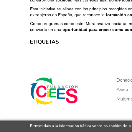
construir una sociedad más cohesionada, donde todas 
Esta iniciativa se alinea con los principios recogidos
extranjeras en España, que reconoce la
formación co
Como programas como este, Mora avanza hacia un m
convierte en una
oportunidad para crecer como co
ETIQUETAS
Donaci
Aviso L
Multim
Bienvenida/o a la información básica sobre las cookies de la