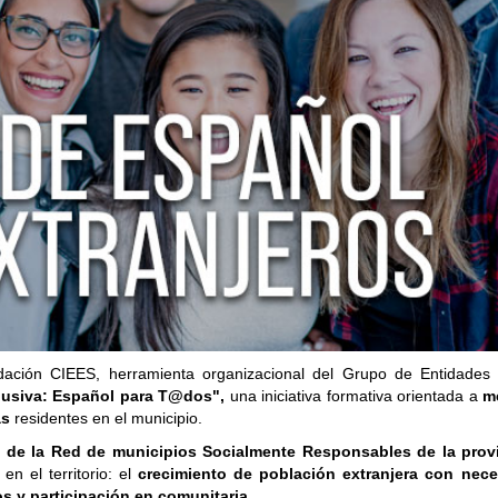
dación CIEES, herramienta organizacional del Grupo de Entidades 
lusiva: Español para T@dos",
una iniciativa formativa orientada a
me
as
residentes en el municipio.
l de la Red de municipios Socialmente Responsables de la prov
n el territorio: el
crecimiento de población extranjera con nec
s y participación en comunitaria.