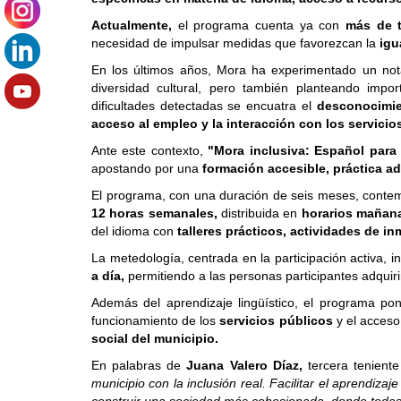
Actualmente,
el programa cuenta ya con
más de t
necesidad de impulsar medidas que favorezcan la
igu
En los últimos años, Mora ha experimentado un nota
diversidad cultural, pero también planteando impor
dificultades detectadas se encuatra el
desconocimie
acceso al empleo y la interacción con los servicio
Ante este contexto,
"Mora inclusiva: Español para
apostando por una
formación accesible, práctica 
El programa, con una duración de seis meses, conte
12 horas semanales,
distribuida en
horarios mañana 
del idioma con
talleres prácticos, actividades de in
La metedología, centrada en la participación activa, 
a día,
permitiendo a las personas participantes adquir
Además del aprendizaje lingüístico, el programa po
funcionamiento de los
servicios públicos
y el acces
social del municipio.
En palabras de
Juana Valero Díaz,
tercera tenien
municipio con la inclusión real. Facilitar el aprendiza