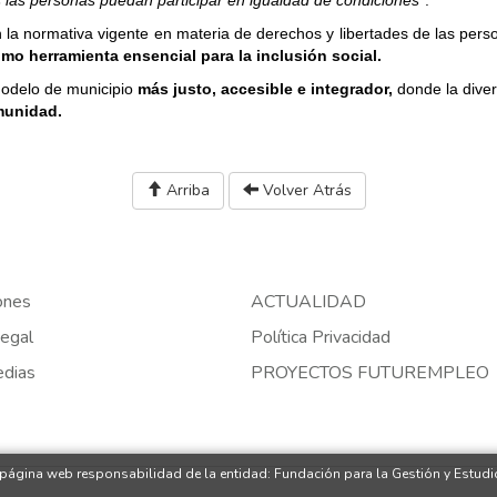
las personas puedan participar en igualdad de condiciones"
.
 en la normativa vigente en materia de derechos y libertades de las per
mo herramienta ensencial para la inclusión social.
odelo de municipio
más justo, accesible e integrador,
donde la diver
munidad.
Arriba
Volver Atrás
ones
ACTUALIDAD
egal
Política Privacidad
edias
PROYECTOS FUTUREMPLEO
 página web responsabilidad de la entidad: Fundación para la Gestión y Estudio