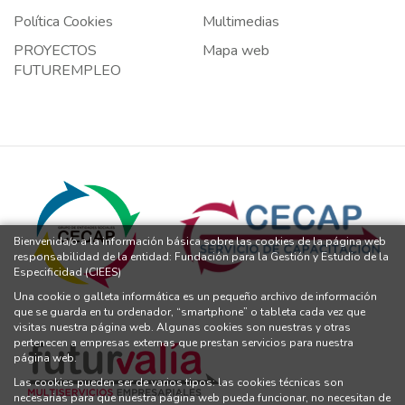
Política Cookies
Multimedias
PROYECTOS
Mapa web
FUTUREMPLEO
Bienvenida/o a la información básica sobre las cookies de la página web
responsabilidad de la entidad: Fundación para la Gestión y Estudio de la
Especificidad (CIEES)
Una cookie o galleta informática es un pequeño archivo de información
que se guarda en tu ordenador, “smartphone” o tableta cada vez que
visitas nuestra página web. Algunas cookies son nuestras y otras
pertenecen a empresas externas que prestan servicios para nuestra
página web.
Las cookies pueden ser de varios tipos: las cookies técnicas son
necesarias para que nuestra página web pueda funcionar, no necesitan de