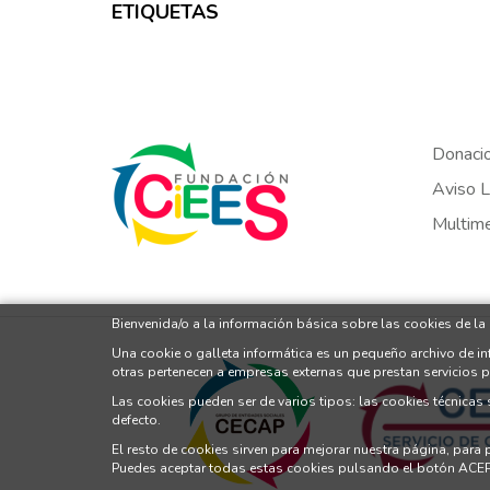
ETIQUETAS
Donaci
Aviso L
Multim
Bienvenida/o a la información básica sobre las cookies de la
Una cookie o galleta informática es un pequeño archivo de i
otras pertenecen a empresas externas que prestan servicios 
Las cookies pueden ser de varios tipos: las cookies técnicas
defecto.
El resto de cookies sirven para mejorar nuestra página, para
Puedes aceptar todas estas cookies pulsando el botón ACE