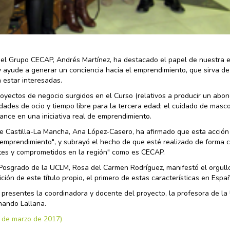
 del Grupo CECAP, Andrés Martínez, ha destacado el papel de nuestra 
 ayude a generar un conciencia hacia el emprendimiento, que sirva de
 estar interesadas.
royectos de negocio surgidos en el Curso (relativos a producir un abo
dades de ocio y tiempo libre para la tercera edad; el cuidado de masco
ance en una iniciativa real de emprendimiento.
 de Castilla-La Mancha, Ana López-Casero, ha afirmado que esta acción
 emprendimiento", y subrayó el hecho de que esté realizado de forma 
ntes y comprometidos en la región" como es CECAP.
 Posgrado de la UCLM, Rosa del Carmen Rodríguez, manifestó el orgull
ción de este título propio, el primero de estas características en Espa
 presentes la coordinadora y docente del proyecto, la profesora de l
rnando Lallana.