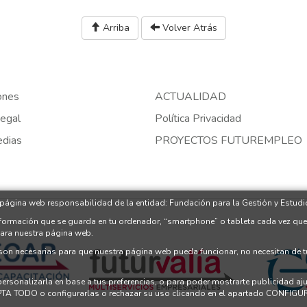
Arriba
Volver Atrás
ones
ACTUALIDAD
egal
Política Privacidad
edias
PROYECTOS FUTUREMPLEO
 página web responsabilidad de la entidad: Fundación para la Gestión y Estudio
nformación que se guarda en tu ordenador, “smartphone” o tableta cada vez que
para nuestra página web.
 son necesarias para que nuestra página web pueda funcionar, no necesitan de 
 personalizarla en base a tus preferencias, o para poder mostrarte publicidad a
PTA TODO o configurarlas o rechazar su uso clicando en el apartado CONFI