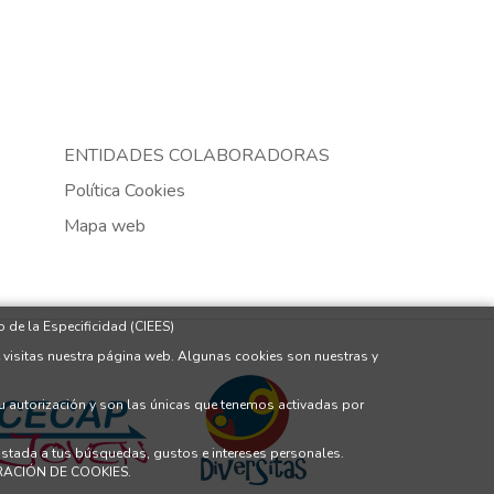
ENTIDADES COLABORADORAS
Política Cookies
Mapa web
 de la Especificidad (CIEES)
 visitas nuestra página web. Algunas cookies son nuestras y
tu autorización y son las únicas que tenemos activadas por
justada a tus búsquedas, gustos e intereses personales.
GURACIÓN DE COOKIES.