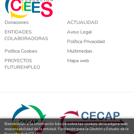
Donaciones
ACTUALIDAD
ENTIDADES
Aviso Legal
COLABORADORAS
Política Privacidad
Política Cookies
Multimedias
PROYECTOS
Mapa web
FUTUREMPLEO
Bienvenida/o a la información básica sobre las cookies de la página web
responsabilidad de la entidad: Fundación para la Gestión y Estudio de la