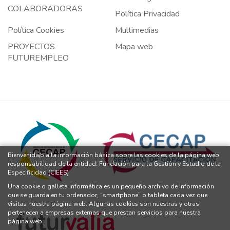
COLABORADORAS
Política Privacidad
Política Cookies
Multimedias
PROYECTOS
Mapa web
FUTUREMPLEO
Bienvenida/o a la información básica sobre las cookies de la página web
responsabilidad de la entidad: Fundación para la Gestión y Estudio de la
Especificidad (CIEES)
Una cookie o galleta informática es un pequeño archivo de información
que se guarda en tu ordenador, “smartphone” o tableta cada vez que
visitas nuestra página web. Algunas cookies son nuestras y otras
pertenecen a empresas externas que prestan servicios para nuestra
página web.