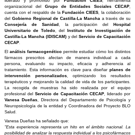
liderado y promovido por
Fundación CIEES
, herramienta
organizacional del
Grupo de Entidades Sociales CECAP
,
cuenta con el respaldo de la
Fundación CIEES
, la colaboración
del
Gobierno Regional de Castilla-La Mancha
a través de su
Consejería de Sanidad
, la participación del
Hospital
Universitario de Toledo
, del
Instituto de Investigación de
Castilla-La Mancha (IDISCAM)
y del
Servicio de Capacitación
CECAP
.
El
análisis farmacogenético
permite estudiar cómo los distintos
fármacos prescritos afectan de manera individual a cada
persona, evaluando su impacto, eficacia y adherencia al
tratamiento. Esta información es clave para diseñar
planes de
intervención personalizados
, optimizando los resultados
terapéuticos y mejorando la calidad de vida de los participantes.
La recogida de muestras ha sido realizada por el equipo
profesional del
Servicio de Capacitación CECAP
, liderado por
Vanesa Dueñas
, Directora del Departamento de Psicología y
Neuropsicología de la entidad y Coordinadora del Proyecto BLO
Salud.
Vanesa Dueñas ha señalado que:
"Esta experiencia representa un hito en el ámbito nacional. La
posibilidad de analizar la respuesta individual a los psicofármacos