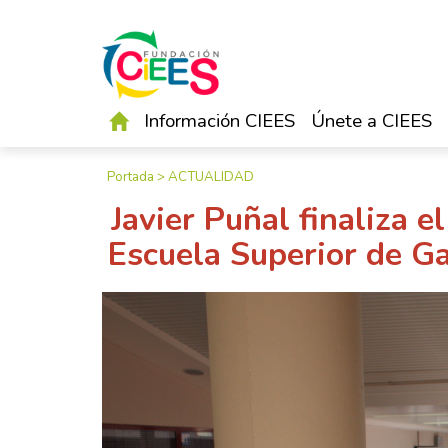
Información CIEES
Únete a CIEES
Portada
>
ACTUALIDAD
Javier Puñal finaliza e
Escuela Superior de G