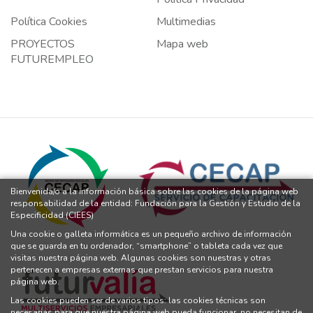
Política Cookies
Multimedias
PROYECTOS
Mapa web
FUTUREMPLEO
Bienvenida/o a la información básica sobre las cookies de la página web
responsabilidad de la entidad: Fundación para la Gestión y Estudio de la
Especificidad (CIEES)
Una cookie o galleta informática es un pequeño archivo de información
que se guarda en tu ordenador, “smartphone” o tableta cada vez que
visitas nuestra página web. Algunas cookies son nuestras y otras
pertenecen a empresas externas que prestan servicios para nuestra
página web.
Las cookies pueden ser de varios tipos: las cookies técnicas son
necesarias para que nuestra página web pueda funcionar, no necesitan de