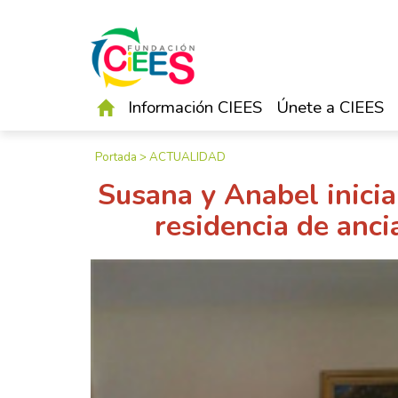
Información CIEES
Únete a CIEES
Portada
>
ACTUALIDAD
Susana y Anabel inicia
residencia de anc