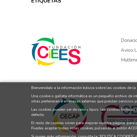
ETIQUETAS
Donaci
Aviso L
Multim
Bienvenida/o a la información básica sobre las cookies de la
Una cookie o galleta informática es un pequeño archivo de i
otras pertenecen a empresas externas que prestan servicios 
Las cookies pueden ser de varios tipos: las cookies técnicas
defecto.
El resto de cookies sirven para mejorar nuestra página, para
Puedes aceptar todas estas cookies pulsando el botón ACE
Si quires más información, consulta la
“POLITICA COOKIES”
d