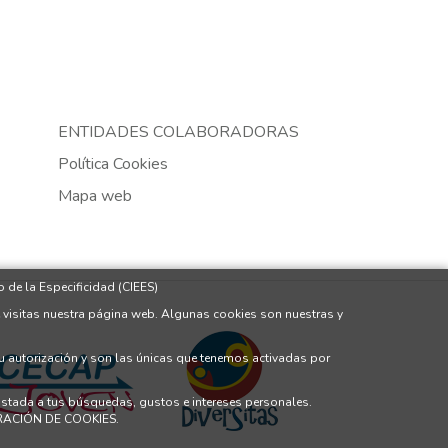
ENTIDADES COLABORADORAS
Política Cookies
Mapa web
 de la Especificidad (CIEES)
 visitas nuestra página web. Algunas cookies son nuestras y
tu autorización y son las únicas que tenemos activadas por
justada a tus búsquedas, gustos e intereses personales.
GURACIÓN DE COOKIES.