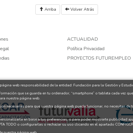
Arriba
Volver Atrás
ones
ACTUALIDAD
egal
Política Privacidad
edias
PROYECTOS FUTUREMPLEO
 página web responsabilidad de la entidad: Fundación para la Gestión y Estudio
nformación que se guarda en tu ordenador, “smartphone” o tableta cada vez que
para nuestra página web.
 son necesarias para que nuestra página web pueda funcionar, no necesitan de 
 personalizarla en base a tus preferencias, o para poder mostrarte publicidad a
PTA TODO o configurarlas o rechazar su uso clicando en el apartado CONFI
e nuestra página web.