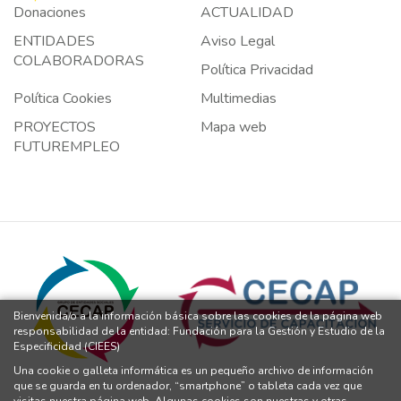
Donaciones
ACTUALIDAD
ENTIDADES
Aviso Legal
COLABORADORAS
Política Privacidad
Política Cookies
Multimedias
PROYECTOS
Mapa web
FUTUREMPLEO
Bienvenida/o a la información básica sobre las cookies de la página web
responsabilidad de la entidad: Fundación para la Gestión y Estudio de la
Especificidad (CIEES)
Una cookie o galleta informática es un pequeño archivo de información
que se guarda en tu ordenador, “smartphone” o tableta cada vez que