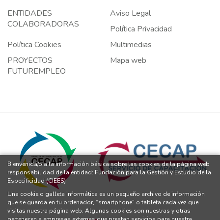
ENTIDADES
Aviso Legal
COLABORADORAS
Política Privacidad
Política Cookies
Multimedias
PROYECTOS
Mapa web
FUTUREMPLEO
Bienvenida/o a la información básica sobre las cookies de la página web
responsabilidad de la entidad: Fundación para la Gestión y Estudio de la
Especificidad (CIEES)
Una cookie o galleta informática es un pequeño archivo de información
que se guarda en tu ordenador, “smartphone” o tableta cada vez que
visitas nuestra página web. Algunas cookies son nuestras y otras
pertenecen a empresas externas que prestan servicios para nuestra