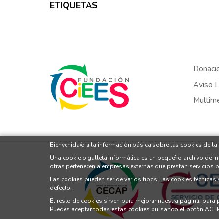
ETIQUETAS
Donaci
Aviso L
Multim
Bienvenida/o a la información básica sobre las cookies de la
Una cookie o galleta informática es un pequeño archivo de i
otras pertenecen a empresas externas que prestan servicios 
Las cookies pueden ser de varios tipos: las cookies técnicas
defecto.
El resto de cookies sirven para mejorar nuestra página, para
Puedes aceptar todas estas cookies pulsando el botón ACE