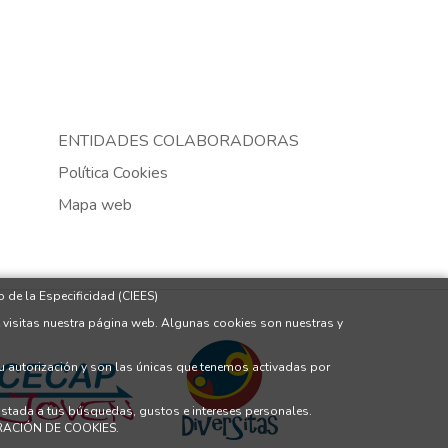
ENTIDADES COLABORADORAS
Política Cookies
Mapa web
 de la Especificidad (CIEES)
 visitas nuestra página web. Algunas cookies son nuestras y
tu autorización y son las únicas que tenemos activadas por
justada a tus búsquedas, gustos e intereses personales.
GURACIÓN DE COOKIES.