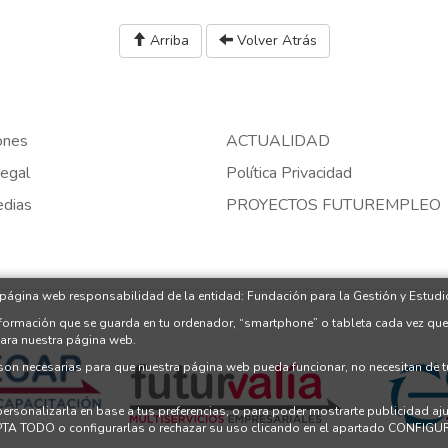
Arriba
Volver Atrás
ones
ACTUALIDAD
egal
Política Privacidad
edias
PROYECTOS FUTUREMPLEO
 página web responsabilidad de la entidad: Fundación para la Gestión y Estudio
nformación que se guarda en tu ordenador, “smartphone” o tableta cada vez que
para nuestra página web.
 son necesarias para que nuestra página web pueda funcionar, no necesitan de 
 personalizarla en base a tus preferencias, o para poder mostrarte publicidad a
PTA TODO o configurarlas o rechazar su uso clicando en el apartado CONFI