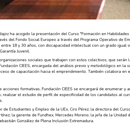
ajoz ha acogido la presentación del Curso "Formación en Habilidades 
avés del Fondo Social Europeo a través del Programa Operativo de E
de entre 18 y 30 años, con discapacidad intelectual con un grado igual o
Garantía Juvenil.
 organizaciones sociales que trabajen con estos colectivos, que serán l
ndación CIEES, encargada del análisis previo y metodológico en la s
proceso de capacitación hacia el emprendimiento. También colabora en e
de acciones formativas, Fundación CIEES se encargará de enumerar y a
realizar el estudio de perfil de especificidad de los candidatos al cur
s.
r de Estudiantes y Empleo de la UEx, Ciro Pérez; la directora del Curso
tínez; la gerente de Fundhex, Mercedes Moreno; la jefa de la Unidad 
ebastián González de Plena Inclusión Extremadura.