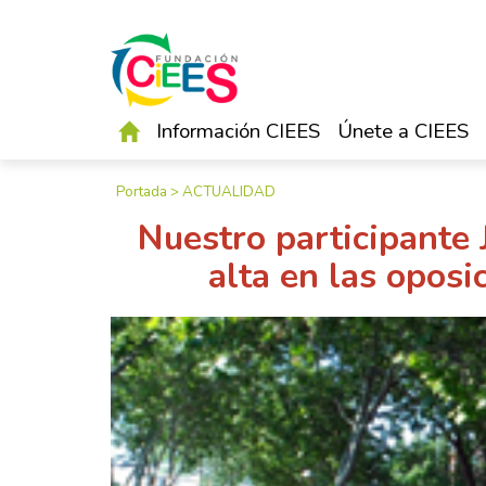
Información CIEES
Únete a CIEES
Portada
>
ACTUALIDAD
Nuestro participante 
alta en las oposi