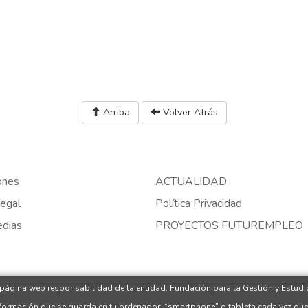
Arriba
Volver Atrás
ones
ACTUALIDAD
egal
Política Privacidad
edias
PROYECTOS FUTUREMPLEO
 página web responsabilidad de la entidad: Fundación para la Gestión y Estudio
nformación que se guarda en tu ordenador, “smartphone” o tableta cada vez que