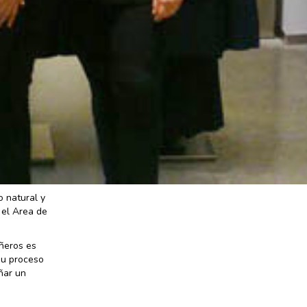
 natural y
 el Area de
ñeros es
su proceso
ñar un