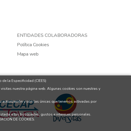
ENTIDADES COLABORADORAS
Política Cookies
Mapa web
 de la Especificidad (CIEES)
 visitas nuestra página web. Algunas cookies son nuestras y
tu autorización y son las únicas que tenemos activadas por
justada a tus búsquedas, gustos e intereses personales.
GURACIÓN DE COOKIES.