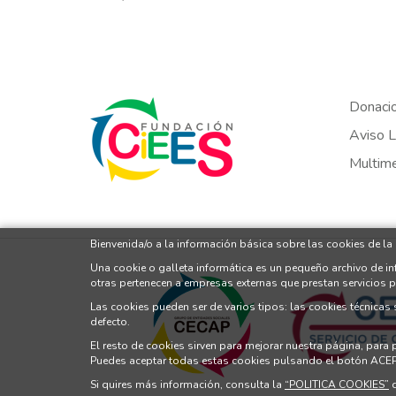
Donaci
Aviso L
Multim
Bienvenida/o a la información básica sobre las cookies de la
Una cookie o galleta informática es un pequeño archivo de i
otras pertenecen a empresas externas que prestan servicios 
Las cookies pueden ser de varios tipos: las cookies técnicas
defecto.
El resto de cookies sirven para mejorar nuestra página, para
Puedes aceptar todas estas cookies pulsando el botón ACE
Si quires más información, consulta la
“POLITICA COOKIES”
d