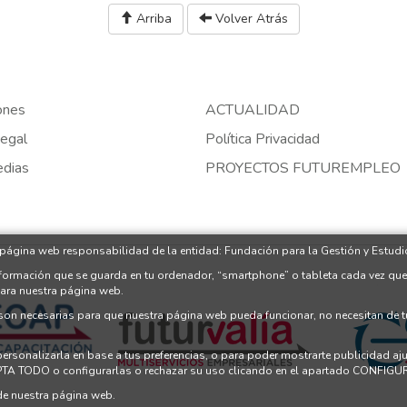
Arriba
Volver Atrás
ones
ACTUALIDAD
egal
Política Privacidad
edias
PROYECTOS FUTUREMPLEO
 página web responsabilidad de la entidad: Fundación para la Gestión y Estudio
nformación que se guarda en tu ordenador, “smartphone” o tableta cada vez que
para nuestra página web.
 son necesarias para que nuestra página web pueda funcionar, no necesitan de 
 personalizarla en base a tus preferencias, o para poder mostrarte publicidad a
PTA TODO o configurarlas o rechazar su uso clicando en el apartado CONFI
e nuestra página web.