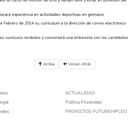
do el curso de monitor de ocio y tiempo libre y estar en posesión del
lorará experiencia en actividades deportivas en gimnasio.
 Febrero de 2014 su currículum a la dirección de correo electrónico:
os currículos recibidos y concertará una entrevista con los candidatos
Arriba
Volver Atrás
ones
ACTUALIDAD
egal
Política Privacidad
edias
PROYECTOS FUTUREMPLEO