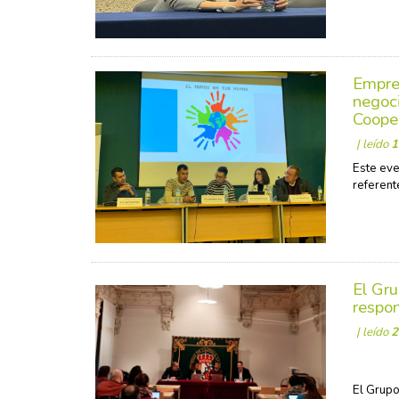
Empre
negoci
Cooper
| leído
1
Este eve
referent
El Gr
respon
| leído
2
El Grupo