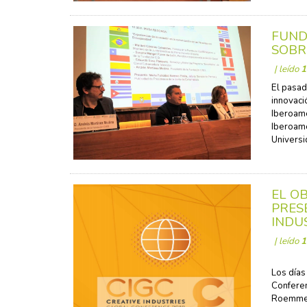
FUND
SOBR
| leído
1
El pasad
innovaci
Iberoame
Iberoame
Universi
EL O
PRES
INDU
| leído
1
Los días
Conferen
Roemmers