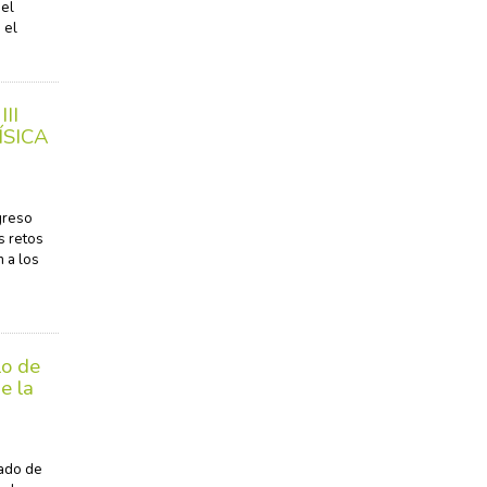
del
 el
II
ÍSICA
ngreso
s retos
n a los
lo de
e la
gado de