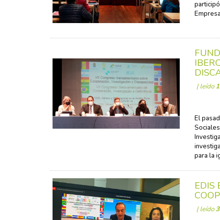
particip
Empresar
FUND
IBER
DISC
| leído
1
El pasad
Sociales
Investig
investig
para la i
EDIS
COOP
| leído
3