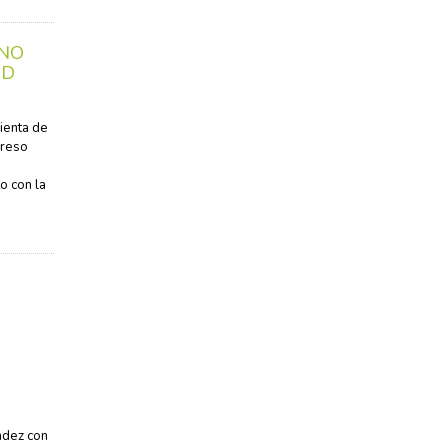
ANO
AD
ienta de
greso
o con la
E
ndez con