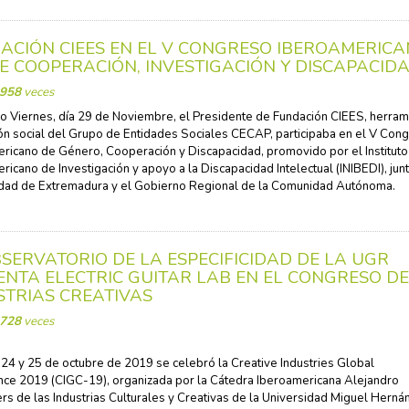
ACIÓN CIEES EN EL V CONGRESO IBEROAMERIC
E COOPERACIÓN, INVESTIGACIÓN Y DISCAPACID
958
veces
o Viernes, día 29 de Noviembre, el Presidente de Fundación CIEES, herram
ón social del Grupo de Entidades Sociales CECAP, participaba en el V Con
ricano de Género, Cooperación y Discapacidad, promovido por el Instituto
ricano de Investigación y apoyo a la Discapacidad Intelectual (INIBEDI), junt
dad de Extremadura y el Gobierno Regional de la Comunidad Autónoma.
BSERVATORIO DE LA ESPECIFICIDAD DE LA UGR
ENTA ELECTRIC GUITAR LAB EN EL CONGRESO D
STRIAS CREATIVAS
728
veces
 24 y 25 de octubre de 2019 se celebró la Creative Industries Global
ce 2019 (CIGC-19), organizada por la Cátedra Iberoamericana Alejandro
 de las Industrias Culturales y Creativas de la Universidad Miguel Herná