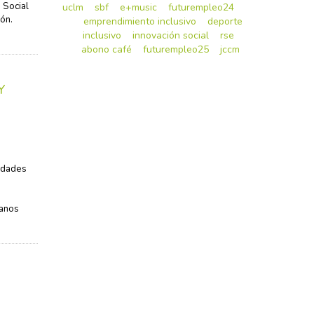
 Social
uclm
sbf
e+music
futurempleo24
ón.
emprendimiento inclusivo
deporte
inclusivo
innovación social
rse
abono café
futurempleo25
jccm
Y
tidades
manos