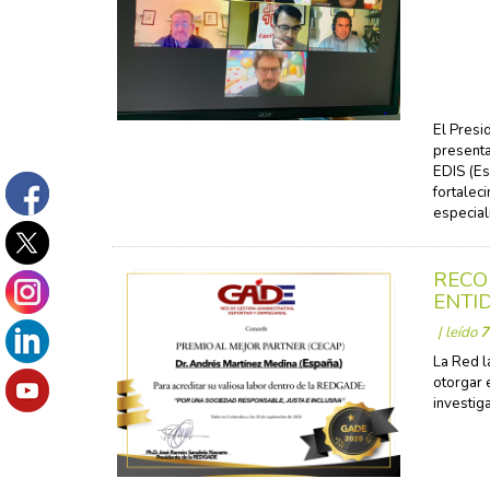
El Presi
presenta
EDIS (Es
fortalec
especial
RECO
ENTI
| leído
7
La Red l
otorgar 
investig