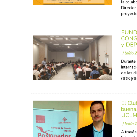
la colab
Director
proyecto
FUNDA
CONG
y DEP
| leído
2
Durante 
Internac
de las d
ODS (Obj
El Cl
buenas
UCL
| leído
1
A través