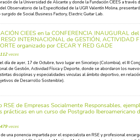
oración de la Universidad de Alicante y donde la Fundación CIEES a través 
 del Observatorio de la Especificidad de la UGR Valentín Molina, presentaró
 surgido de Social Business Factory, Electric Guitar Lab.
CIÓN CIEES en la CONFERENCIA INAUGURAL del I
RESO INTERNACIONAL de GESTIÓN, ACTIVIDAD F
ORTE organizado por CECAR Y RED GADE
112
veces
el día de ayer, 17 de Octubre, tuvo lugar en Sincelejo (Colombia), el III Co
ional de Gestión, Actividad Física y Deporte, donde se abordaron los nuevo
istintas disciplinas y especialidades vinculas al ámbito deportivo, en relació
etivos de Desarrollo Sostenible).
ub RSE de Empresas Socialmente Responsables, ejemp
 prácticas en un curso de Postgrado Iberoamericano d
M
479
veces
 de una ponencia impartida por el especialista en RSE y profesional encar