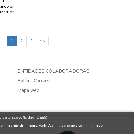
dad
vando en
en valor
1
2
3
>>
ENTIDADES COLABORADORAS
Política Cookies
Mapa web
 de la Especificidad (CIEES)
 visitas nuestra página web. Algunas cookies son nuestras y