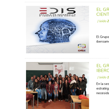
EL G
CIENT
| leído
2
El Grupo
iberoame
EL G
IBER
| leído
1
En la se
estratég
necesida