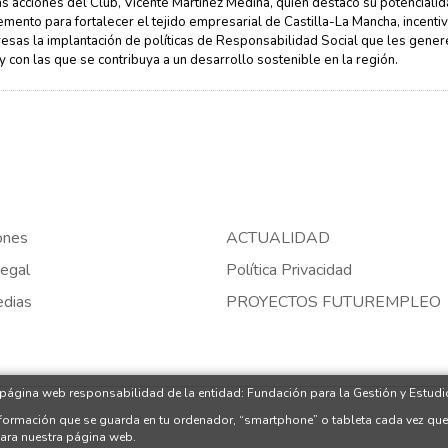
las acciones del Club, Vicente Martínez Medina, quien destacó su potenciali
mento para fortalecer el tejido empresarial de Castilla-La Mancha, incenti
esas la implantación de políticas de Responsabilidad Social que les gener
y con las que se contribuya a un desarrollo sostenible en la región.
ones
ACTUALIDAD
egal
Política Privacidad
edias
PROYECTOS FUTUREMPLEO
 página web responsabilidad de la entidad: Fundación para la Gestión y Estudio
nformación que se guarda en tu ordenador, “smartphone” o tableta cada vez que
para nuestra página web.