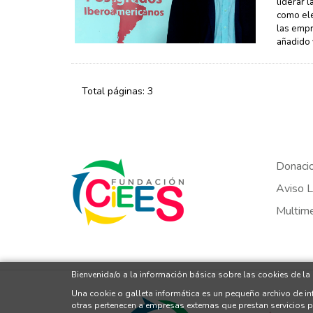
liderar 
como ele
las empr
añadido 
Total páginas: 3
Donaci
Aviso L
Multim
Bienvenida/o a la información básica sobre las cookies de la
Una cookie o galleta informática es un pequeño archivo de i
otras pertenecen a empresas externas que prestan servicios 