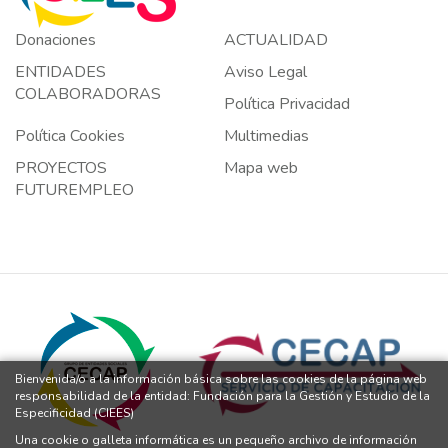
Donaciones
ACTUALIDAD
ENTIDADES
Aviso Legal
COLABORADORAS
Política Privacidad
Política Cookies
Multimedias
PROYECTOS
Mapa web
FUTUREMPLEO
Bienvenida/o a la información básica sobre las cookies de la página web
responsabilidad de la entidad: Fundación para la Gestión y Estudio de la
Especificidad (CIEES)
Una cookie o galleta informática es un pequeño archivo de información