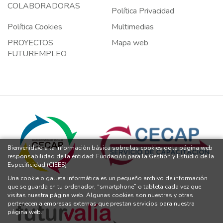
COLABORADORAS
Política Privacidad
Política Cookies
Multimedias
PROYECTOS
Mapa web
FUTUREMPLEO
Bienvenida/o a la información básica sobre las cookies de la página web
responsabilidad de la entidad: Fundación para la Gestión y Estudio de la
Especificidad (CIEES)
Una cookie o galleta informática es un pequeño archivo de información
que se guarda en tu ordenador, “smartphone” o tableta cada vez que
visitas nuestra página web. Algunas cookies son nuestras y otras
pertenecen a empresas externas que prestan servicios para nuestra
página web.