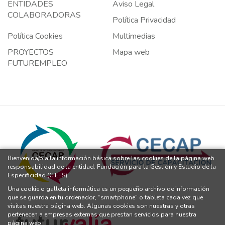
ENTIDADES
Aviso Legal
COLABORADORAS
Política Privacidad
Política Cookies
Multimedias
PROYECTOS
Mapa web
FUTUREMPLEO
Bienvenida/o a la información básica sobre las cookies de la página web
responsabilidad de la entidad: Fundación para la Gestión y Estudio de la
Especificidad (CIEES)
Una cookie o galleta informática es un pequeño archivo de información
que se guarda en tu ordenador, “smartphone” o tableta cada vez que
visitas nuestra página web. Algunas cookies son nuestras y otras
pertenecen a empresas externas que prestan servicios para nuestra
página web.