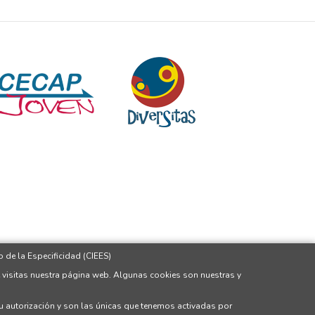
 de la Especificidad (CIEES)
 visitas nuestra página web. Algunas cookies son nuestras y
tu autorización y son las únicas que tenemos activadas por