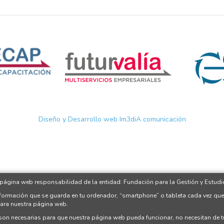
Diseño y Desarrollo web Im3diA comunicación
 página web responsabilidad de la entidad: Fundación para la Gestión y Estudio
nformación que se guarda en tu ordenador, “smartphone” o tableta cada vez que
para nuestra página web.
 son necesarias para que nuestra página web pueda funcionar, no necesitan de 