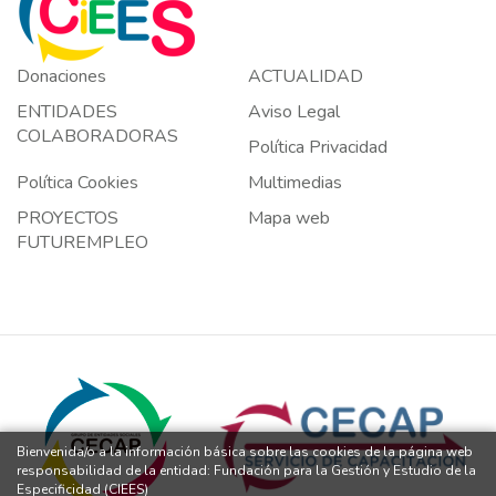
Donaciones
ACTUALIDAD
ENTIDADES
Aviso Legal
COLABORADORAS
Política Privacidad
Política Cookies
Multimedias
PROYECTOS
Mapa web
FUTUREMPLEO
Bienvenida/o a la información básica sobre las cookies de la página web
responsabilidad de la entidad: Fundación para la Gestión y Estudio de la
Especificidad (CIEES)