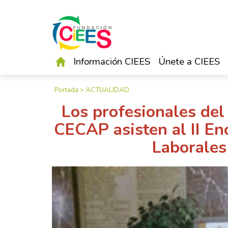
Información CIEES
Únete a CIEES
Portada
>
ACTUALIDAD
Los profesionales del
CECAP asisten al II E
Laborales