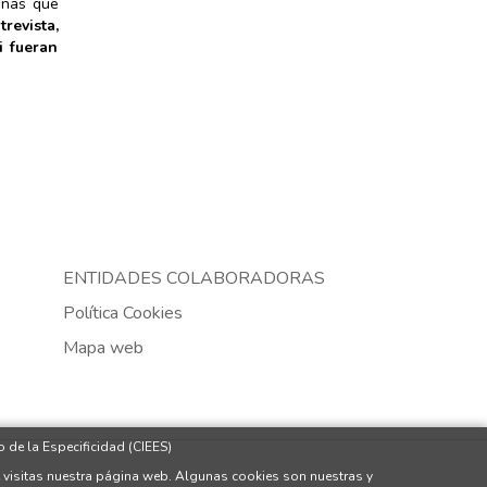
sonas que
revista,
i fueran
ENTIDADES COLABORADORAS
Política Cookies
Mapa web
 de la Especificidad (CIEES)
 visitas nuestra página web. Algunas cookies son nuestras y