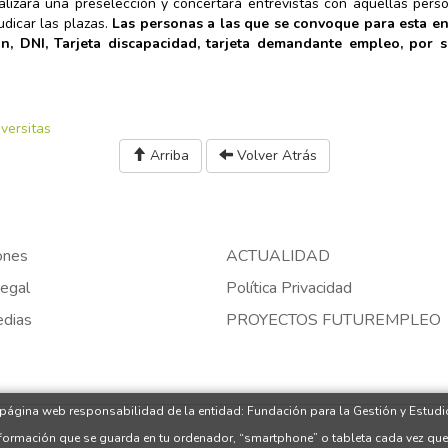
realizará una preselección y concertará entrevistas con aquellas per
udicar las plazas.
Las personas a las que se convoque para esta ent
n, DNI, Tarjeta discapacidad, tarjeta demandante empleo, por s
iversitas
Arriba
Volver Atrás
ones
ACTUALIDAD
egal
Política Privacidad
edias
PROYECTOS FUTUREMPLEO
 página web responsabilidad de la entidad: Fundación para la Gestión y Estudio
nformación que se guarda en tu ordenador, “smartphone” o tableta cada vez que