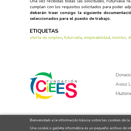
Una vez recibidas todas las solicitudes, Futurvalía 
cumplan con los requisitos solicitados para poder adj
deberán traer consigo la siguiente documentació
seleccionados para el puesto de trabajo.
ETIQUETAS
oferta de empleo
,
futurvalía
,
empleabilidad
,
monitor
,
d
Donaci
Aviso L
Multim
Bienvenida/o a la información básica sobre las cookies de la
Una cookie o galleta informática es un pequeño archivo de i