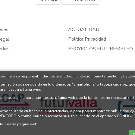
ones
ACTUALIDAD
egal
Política Privacidad
edias
PROYECTOS FUTUREMPLEO
 página web responsabilidad de la entidad: Fundación para la Gestión y Estudio
nformación que se guarda en tu ordenador, “smartphone” o tableta cada vez que
para nuestra página web.
 son necesarias para que nuestra página web pueda funcionar, no necesitan de 
 personalizarla en base a tus preferencias, o para poder mostrarte publicidad a
PTA TODO o configurarlas o rechazar su uso clicando en el apartado CONFI
e nuestra página web.
C