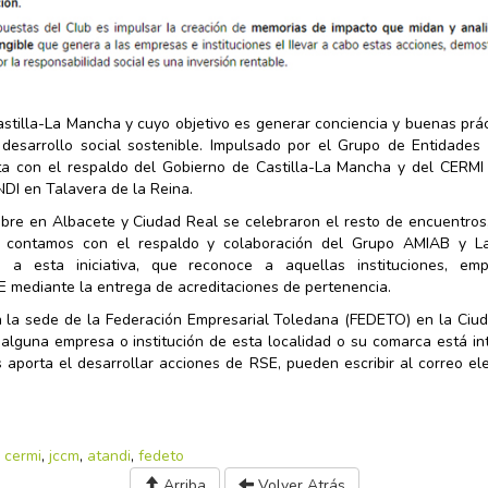
stilla-La Mancha y cuyo objetivo es generar conciencia y buenas prá
desarrollo social sostenible. Impulsado por el Grupo de Entidades 
ta con el respaldo del Gobierno de Castilla-La Mancha y del CERMI 
DI en Talavera de la Reina.
re en Albacete y Ciudad Real se celebraron el resto de encuentros,
S contamos con el respaldo y colaboración del Grupo AMIAB y La
s a esta iniciativa, que reconoce a aquellas instituciones, em
 mediante la entrega de acreditaciones de pertenencia.
n la sede de la Federación Empresarial Toledana (FEDETO) en la Ciud
 alguna empresa o institución de esta localidad o su comarca está i
 aporta el desarrollar acciones de RSE, pueden escribir al correo el
,
cermi
,
jccm
,
atandi
,
fedeto
Arriba
Volver Atrás