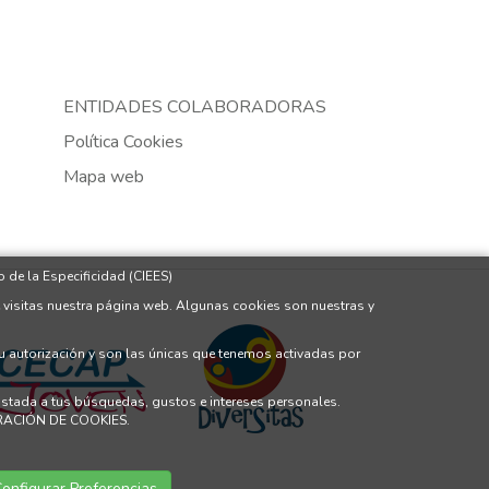
ENTIDADES COLABORADORAS
Política Cookies
Mapa web
 de la Especificidad (CIEES)
 visitas nuestra página web. Algunas cookies son nuestras y
tu autorización y son las únicas que tenemos activadas por
justada a tus búsquedas, gustos e intereses personales.
GURACIÓN DE COOKIES.
onfigurar Preferencias