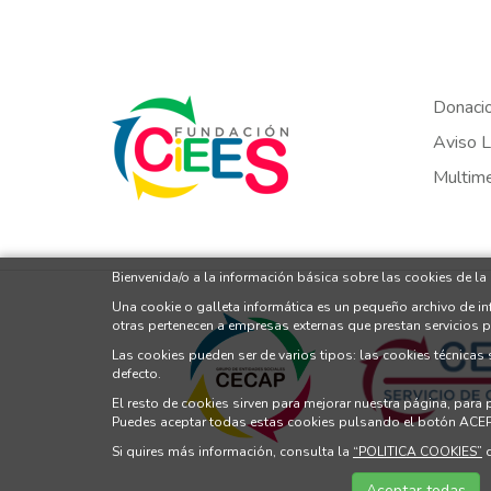
Donaci
Aviso L
Multim
Bienvenida/o a la información básica sobre las cookies de la
Una cookie o galleta informática es un pequeño archivo de i
otras pertenecen a empresas externas que prestan servicios 
Las cookies pueden ser de varios tipos: las cookies técnicas
defecto.
El resto de cookies sirven para mejorar nuestra página, para
Puedes aceptar todas estas cookies pulsando el botón ACE
Si quires más información, consulta la
“POLITICA COOKIES”
d
Aceptar todas