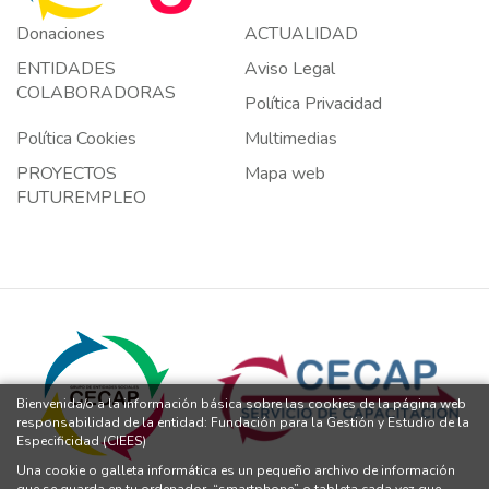
Donaciones
ACTUALIDAD
ENTIDADES
Aviso Legal
COLABORADORAS
Política Privacidad
Política Cookies
Multimedias
PROYECTOS
Mapa web
FUTUREMPLEO
Bienvenida/o a la información básica sobre las cookies de la página web
responsabilidad de la entidad: Fundación para la Gestión y Estudio de la
Especificidad (CIEES)
Una cookie o galleta informática es un pequeño archivo de información