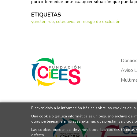
para intermediar ante cualquier situación que pueda p
ETIQUETAS
yuncler
,
rse
,
colectivos en riesgo de exclusión
Donaci
Aviso L
Multim
Bienvenida/o a la información básica sobre las cookies de la
Una cookie o galleta informática es un pequeño archivo de i
otras pertenecen a empresas externas que prestan servicios 
Las cookies pueden ser de varios tipos: las cookies técnicas
defecto.