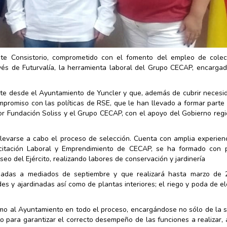
te Consistorio, comprometido con el fomento del empleo de colec
avés de Futurvalía, la herramienta laboral del Grupo CECAP, encarga
ente desde el Ayuntamiento de Yuncler y que, además de cubrir neces
mpromiso con las políticas de RSE, que le han llevado a formar parte
Fundación Soliss y el Grupo CECAP, con el apoyo del Gobierno regio
 llevarse a cabo el proceso de selección. Cuenta con amplia experien
acitación Laboral y Emprendimiento de CECAP, se ha formado con p
seo del Ejército, realizando labores de conservación y jardinería
iciadas a mediados de septiembre y que realizará hasta marzo de 
es y ajardinadas así como de plantas interiores; el riego y poda de 
mo al Ayuntamiento en todo el proceso, encargándose no sólo de la s
o para garantizar el correcto desempeño de las funciones a realizar,