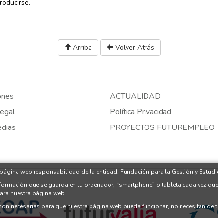
roducirse.
Arriba
Volver Atrás
ones
ACTUALIDAD
egal
Política Privacidad
edias
PROYECTOS FUTUREMPLEO
 página web responsabilidad de la entidad: Fundación para la Gestión y Estudio
nformación que se guarda en tu ordenador, “smartphone” o tableta cada vez que
para nuestra página web.
 son necesarias para que nuestra página web pueda funcionar, no necesitan de 