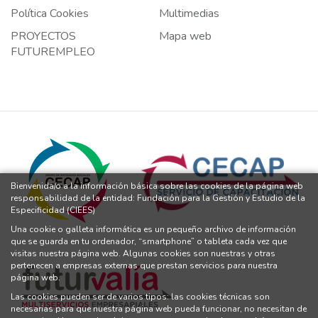
Política Cookies
Multimedias
PROYECTOS
Mapa web
FUTUREMPLEO
Bienvenida/o a la información básica sobre las cookies de la página web
responsabilidad de la entidad: Fundación para la Gestión y Estudio de la
Especificidad (CIEES)
Una cookie o galleta informática es un pequeño archivo de información
que se guarda en tu ordenador, “smartphone” o tableta cada vez que
visitas nuestra página web. Algunas cookies son nuestras y otras
pertenecen a empresas externas que prestan servicios para nuestra
página web.
Las cookies pueden ser de varios tipos: las cookies técnicas son
necesarias para que nuestra página web pueda funcionar, no necesitan de