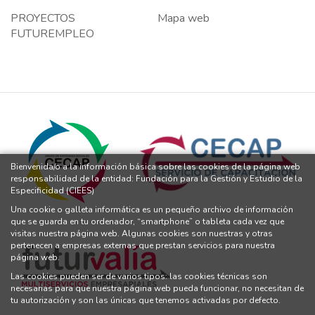
PROYECTOS
Mapa web
FUTUREMPLEO
Bienvenida/o a la información básica sobre las cookies de la página web
responsabilidad de la entidad: Fundación para la Gestión y Estudio de la
Especificidad (CIEES)
Una cookie o galleta informática es un pequeño archivo de información
que se guarda en tu ordenador, “smartphone” o tableta cada vez que
visitas nuestra página web. Algunas cookies son nuestras y otras
pertenecen a empresas externas que prestan servicios para nuestra
página web.
Las cookies pueden ser de varios tipos: las cookies técnicas son
necesarias para que nuestra página web pueda funcionar, no necesitan de
tu autorización y son las únicas que tenemos activadas por defecto.