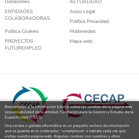
Donaciones
ACTUALIDAD
ENTIDADES
Aviso Legal
COLABORADORAS
Política Privacidad
Política Cookies
Multimedias
PROYECTOS
Mapa web
FUTUREMPLEO
Bienvenida/o a la información básica sobre las cookies de la página web
responsabilidad de la entidad: Fundación para la Gestión y Estudio de la
Especificidad (CIEES)
Una cookie o galleta informática es un pequeño archivo de información
que se guarda en tu ordenador, “smartphone” o tableta cada vez que
visitas nuestra página web. Algunas cookies son nuestras y otras