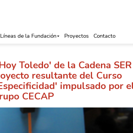
Líneas de la Fundación
Proyectos
Contacto
Hoy Toledo' de la Cadena SER
royecto resultante del Curso
specificidad' impulsado por e
rupo CECAP