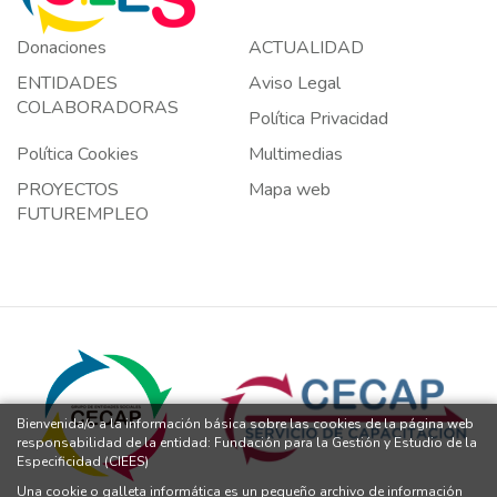
Donaciones
ACTUALIDAD
ENTIDADES
Aviso Legal
COLABORADORAS
Política Privacidad
Política Cookies
Multimedias
PROYECTOS
Mapa web
FUTUREMPLEO
Bienvenida/o a la información básica sobre las cookies de la página web
responsabilidad de la entidad: Fundación para la Gestión y Estudio de la
Especificidad (CIEES)
Una cookie o galleta informática es un pequeño archivo de información