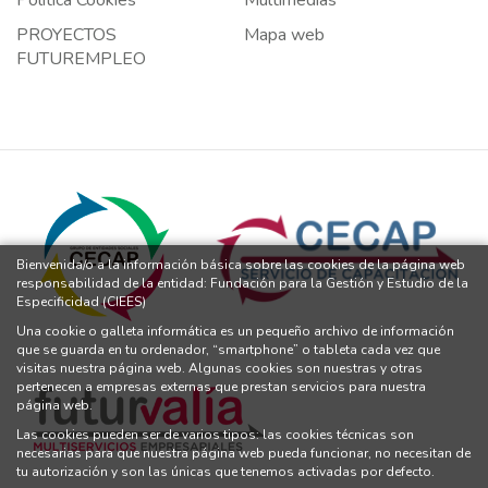
Política Cookies
Multimedias
PROYECTOS
Mapa web
FUTUREMPLEO
Bienvenida/o a la información básica sobre las cookies de la página web
responsabilidad de la entidad: Fundación para la Gestión y Estudio de la
Especificidad (CIEES)
Una cookie o galleta informática es un pequeño archivo de información
que se guarda en tu ordenador, “smartphone” o tableta cada vez que
visitas nuestra página web. Algunas cookies son nuestras y otras
pertenecen a empresas externas que prestan servicios para nuestra
página web.
Las cookies pueden ser de varios tipos: las cookies técnicas son
necesarias para que nuestra página web pueda funcionar, no necesitan de
tu autorización y son las únicas que tenemos activadas por defecto.