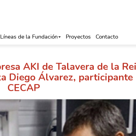
Líneas de la Fundación
Proyectos
Contacto
presa AKI de Talavera de la Re
za Diego Álvarez, participante
CECAP