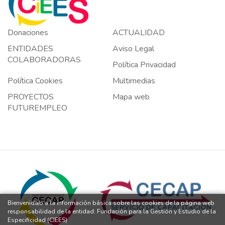
Donaciones
ACTUALIDAD
ENTIDADES
Aviso Legal
COLABORADORAS
Política Privacidad
Política Cookies
Multimedias
PROYECTOS
Mapa web
FUTUREMPLEO
Bienvenida/o a la información básica sobre las cookies de la página web
responsabilidad de la entidad: Fundación para la Gestión y Estudio de la
Especificidad (CIEES)