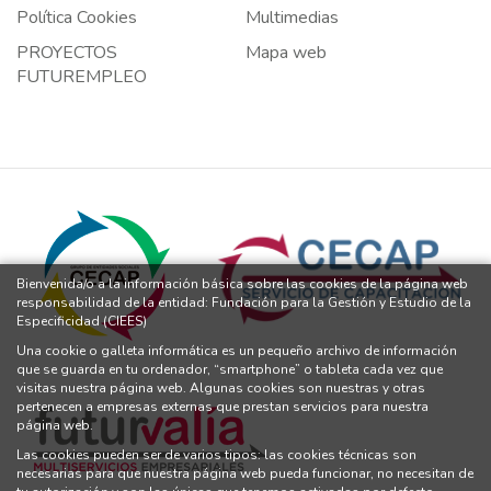
Política Cookies
Multimedias
PROYECTOS
Mapa web
FUTUREMPLEO
Bienvenida/o a la información básica sobre las cookies de la página web
responsabilidad de la entidad: Fundación para la Gestión y Estudio de la
Especificidad (CIEES)
Una cookie o galleta informática es un pequeño archivo de información
que se guarda en tu ordenador, “smartphone” o tableta cada vez que
visitas nuestra página web. Algunas cookies son nuestras y otras
pertenecen a empresas externas que prestan servicios para nuestra
página web.
Las cookies pueden ser de varios tipos: las cookies técnicas son
necesarias para que nuestra página web pueda funcionar, no necesitan de